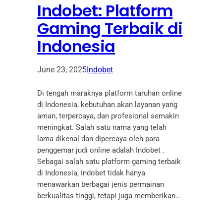
Indobet: Platform
Gaming Terbaik di
Indonesia
June 23, 2025
Indobet
Di tengah maraknya platform taruhan online
di Indonesia, kebutuhan akan layanan yang
aman, terpercaya, dan profesional semakin
meningkat. Salah satu nama yang telah
lama dikenal dan dipercaya oleh para
penggemar judi online adalah Indobet .
Sebagai salah satu platform gaming terbaik
di Indonesia, Indobet tidak hanya
menawarkan berbagai jenis permainan
berkualitas tinggi, tetapi juga memberikan…