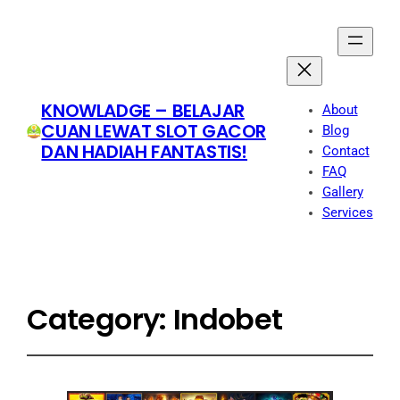
KNOWLADGE – BELAJAR
About
CUAN LEWAT SLOT GACOR
Blog
DAN HADIAH FANTASTIS!
Contact
FAQ
Gallery
Services
Category:
Indobet