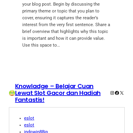
your blog post. Begin by discussing the
primary theme or topic that you plan to
cover, ensuring it captures the reader’s
interest from the very first sentence. Share a
brief overview that highlights why this topic
is important and how it can provide value.
Use this space to…
Knowladge – Belajar Cuan
Lewat Slot Gacor dan Hadiah
Instagram
Faceboo
X
Fantastis!
eslot
eslot
indowin88jp