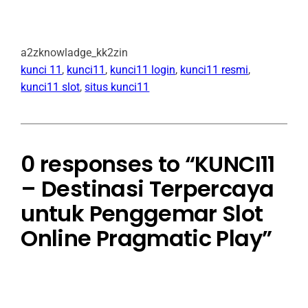
a2zknowladge_kk2zin
kunci 11
, 
kunci11
, 
kunci11 login
, 
kunci11 resmi
, 
kunci11 slot
, 
situs kunci11
0 responses to “KUNCI11
– Destinasi Terpercaya
untuk Penggemar Slot
Online Pragmatic Play”