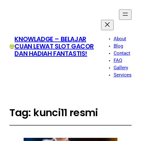
KNOWLADGE – BELAJAR
About
CUAN LEWAT SLOT GACOR
Blog
DAN HADIAH FANTASTIS!
Contact
FAQ
Gallery
Services
Tag:
kunci11 resmi