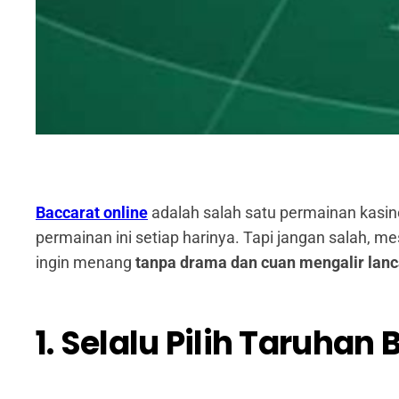
Baccarat online
adalah salah satu permainan kasin
permainan ini setiap harinya. Tapi jangan salah, m
ingin menang
tanpa drama dan cuan mengalir lanc
1. Selalu Pilih Taruhan