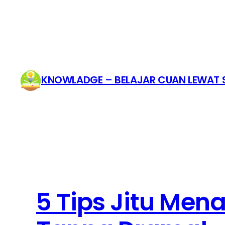
Skip
to
content
KNOWLADGE – BELAJAR CUAN LEWAT S
5 Tips Jitu Men