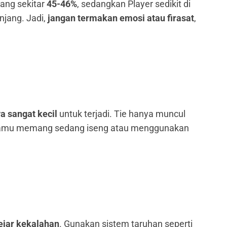
nang sekitar
45-46%
, sedangkan Player sedikit di
njang. Jadi,
jangan termakan emosi atau firasat
,
a sangat kecil
untuk terjadi. Tie hanya muncul
 kamu memang sedang iseng atau menggunakan
jar kekalahan
. Gunakan sistem taruhan seperti