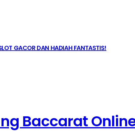
LOT GACOR DAN HADIAH FANTASTIS!
ang Baccarat Onlin