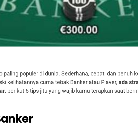
o paling populer di dunia. Sederhana, cepat, dan penu
eski kelihatannya cuma tebak Banker atau Player,
ada str
ar
, berikut 5 tips jitu yang wajib kamu terapkan saat ber
 Banker