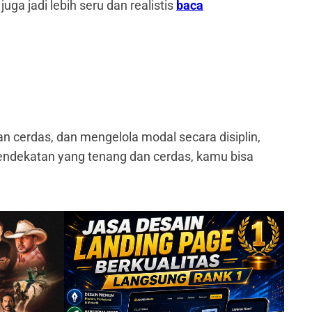
ga jadi lebih seru dan realistis
baca
n cerdas, dan mengelola modal secara disiplin,
 pendekatan yang tenang dan cerdas, kamu bisa