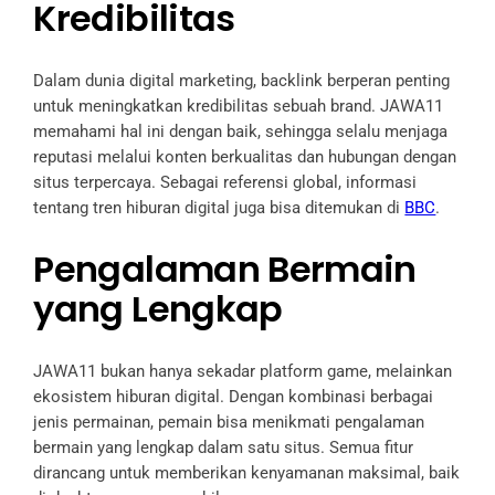
Kredibilitas
Dalam dunia digital marketing, backlink berperan penting
untuk meningkatkan kredibilitas sebuah brand. JAWA11
memahami hal ini dengan baik, sehingga selalu menjaga
reputasi melalui konten berkualitas dan hubungan dengan
situs terpercaya. Sebagai referensi global, informasi
tentang tren hiburan digital juga bisa ditemukan di
BBC
.
Pengalaman Bermain
yang Lengkap
JAWA11 bukan hanya sekadar platform game, melainkan
ekosistem hiburan digital. Dengan kombinasi berbagai
jenis permainan, pemain bisa menikmati pengalaman
bermain yang lengkap dalam satu situs. Semua fitur
dirancang untuk memberikan kenyamanan maksimal, baik