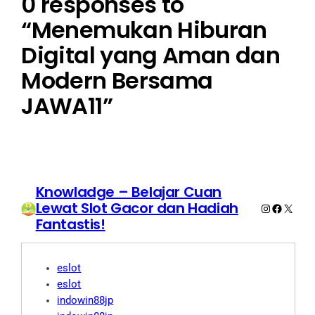
0 responses to
“Menemukan Hiburan
Digital yang Aman dan
Modern Bersama
JAWA11”
Knowladge – Belajar Cuan
Lewat Slot Gacor dan Hadiah
Instagram
Faceboo
X
Fantastis!
eslot
eslot
indowin88jp