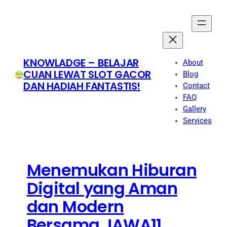
Skip
to
content
KNOWLADGE – BELAJAR
About
CUAN LEWAT SLOT GACOR
Blog
DAN HADIAH FANTASTIS!
Contact
FAQ
Gallery
Services
Menemukan Hiburan
Digital yang Aman
dan Modern
Bersama JAWA11