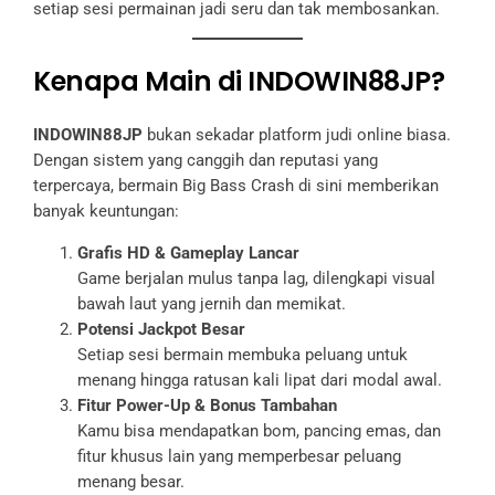
setiap sesi permainan jadi seru dan tak membosankan.
Kenapa Main di INDOWIN88JP?
INDOWIN88JP
bukan sekadar platform judi online biasa.
Dengan sistem yang canggih dan reputasi yang
terpercaya, bermain Big Bass Crash di sini memberikan
banyak keuntungan:
Grafis HD & Gameplay Lancar
Game berjalan mulus tanpa lag, dilengkapi visual
bawah laut yang jernih dan memikat.
Potensi Jackpot Besar
Setiap sesi bermain membuka peluang untuk
menang hingga ratusan kali lipat dari modal awal.
Fitur Power-Up & Bonus Tambahan
Kamu bisa mendapatkan bom, pancing emas, dan
fitur khusus lain yang memperbesar peluang
menang besar.