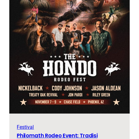
Festival
Philomath Rodeo Event: Tradisi