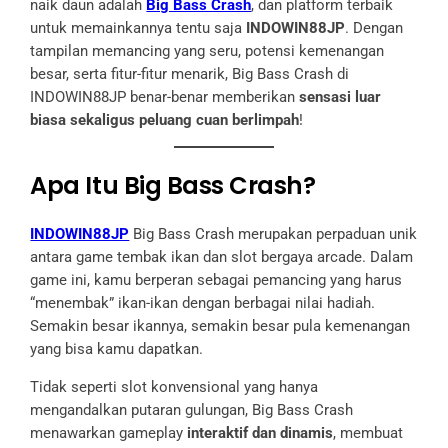
naik daun adalah
Big Bass Crash
, dan platform terbaik
untuk memainkannya tentu saja
INDOWIN88JP
. Dengan
tampilan memancing yang seru, potensi kemenangan
besar, serta fitur-fitur menarik, Big Bass Crash di
INDOWIN88JP benar-benar memberikan
sensasi luar
biasa sekaligus peluang cuan berlimpah
!
Apa Itu Big Bass Crash?
INDOWIN88JP
Big Bass Crash merupakan perpaduan unik
antara game tembak ikan dan slot bergaya arcade. Dalam
game ini, kamu berperan sebagai pemancing yang harus
“menembak” ikan-ikan dengan berbagai nilai hadiah.
Semakin besar ikannya, semakin besar pula kemenangan
yang bisa kamu dapatkan.
Tidak seperti slot konvensional yang hanya
mengandalkan putaran gulungan, Big Bass Crash
menawarkan gameplay
interaktif dan dinamis
, membuat