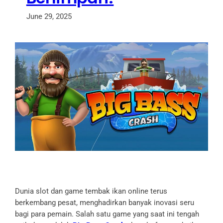
June 29, 2025
Dunia slot dan game tembak ikan online terus
berkembang pesat, menghadirkan banyak inovasi seru
bagi para pemain. Salah satu game yang saat ini tengah