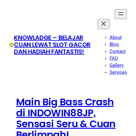
Skip
to
content
KNOWLADGE – BELAJAR
About
CUAN LEWAT SLOT GACOR
Blog
DAN HADIAH FANTASTIS!
Contact
FAQ
Gallery
Services
Main Big Bass Crash
di INDOWIN88JP,
Sensasi Seru & Cuan
Berlimpah!