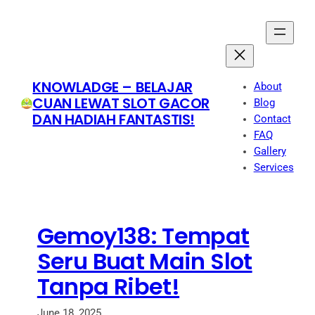
Skip
to
content
KNOWLADGE – BELAJAR
About
CUAN LEWAT SLOT GACOR
Blog
DAN HADIAH FANTASTIS!
Contact
FAQ
Gallery
Services
Gemoy138: Tempat
Seru Buat Main Slot
Tanpa Ribet!
June 18, 2025