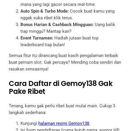
mana yang lagi gacor secara real-time.
Auto Spin & Turbo Mode:
Cocok buat kamu yang
nggak suka ribet klik terus.
Bonus Harian & Cashback Mingguan:
Uang balik
tiap minggu? Mantap kan?
Event Turnamen:
Hadiah jutaan buat top
leaderboard tiap bulan!
Semua fitur itu dirancang buat kasih pengalaman terbaik
buat pemain slot. Gak percaya? Mending coba sendiri dan
rasakan sensasinya!
Cara Daftar di Gemoy138 Gak
Pake Ribet
Tenang, kamu gak perlu ribet buat mulai main. Cukup 3
langkah sederhana:
Kunjungi
halaman resmi Gemoy138
.
Isi form pendaftaran (cuma butuh nama, nomor HP,