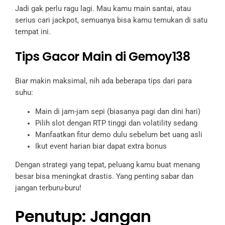
Jadi gak perlu ragu lagi. Mau kamu main santai, atau
serius cari jackpot, semuanya bisa kamu temukan di satu
tempat ini.
Tips Gacor Main di Gemoy138
Biar makin maksimal, nih ada beberapa tips dari para
suhu:
Main di jam-jam sepi (biasanya pagi dan dini hari)
Pilih slot dengan RTP tinggi dan volatility sedang
Manfaatkan fitur demo dulu sebelum bet uang asli
Ikut event harian biar dapat extra bonus
Dengan strategi yang tepat, peluang kamu buat menang
besar bisa meningkat drastis. Yang penting sabar dan
jangan terburu-buru!
Penutup: Jangan