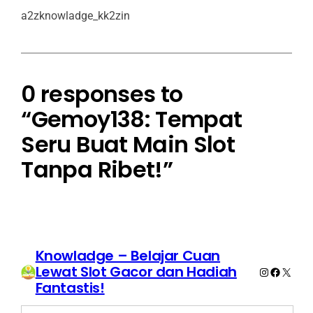
a2zknowladge_kk2zin
0 responses to
“Gemoy138: Tempat
Seru Buat Main Slot
Tanpa Ribet!”
Knowladge – Belajar Cuan
Lewat Slot Gacor dan Hadiah
Instagram
Faceboo
X
Fantastis!