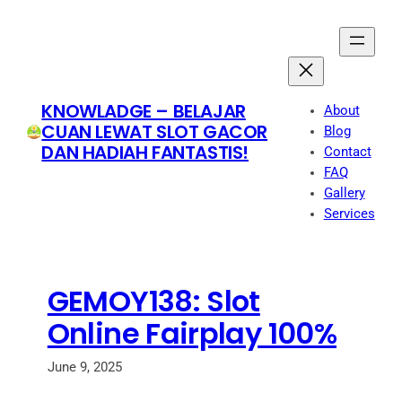
Skip
to
content
KNOWLADGE – BELAJAR
About
CUAN LEWAT SLOT GACOR
Blog
DAN HADIAH FANTASTIS!
Contact
FAQ
Gallery
Services
GEMOY138: Slot
Online Fairplay 100%
June 9, 2025