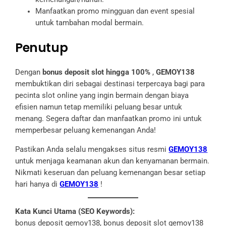
Manfaatkan promo mingguan dan event spesial
untuk tambahan modal bermain.
Penutup
Dengan
bonus deposit slot hingga 100%
,
GEMOY138
membuktikan diri sebagai destinasi terpercaya bagi para
pecinta slot online yang ingin bermain dengan biaya
efisien namun tetap memiliki peluang besar untuk
menang. Segera daftar dan manfaatkan promo ini untuk
memperbesar peluang kemenangan Anda!
Pastikan Anda selalu mengakses situs resmi
GEMOY138
untuk menjaga keamanan akun dan kenyamanan bermain.
Nikmati keseruan dan peluang kemenangan besar setiap
hari hanya di
GEMOY138
!
Kata Kunci Utama (SEO Keywords):
bonus deposit gemoy138, bonus deposit slot gemoy138