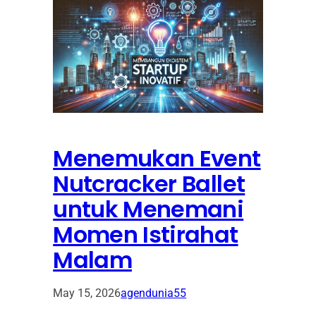
Menemukan Event
Nutcracker Ballet
untuk Menemani
Momen Istirahat
Malam
May 15, 2026
agendunia55