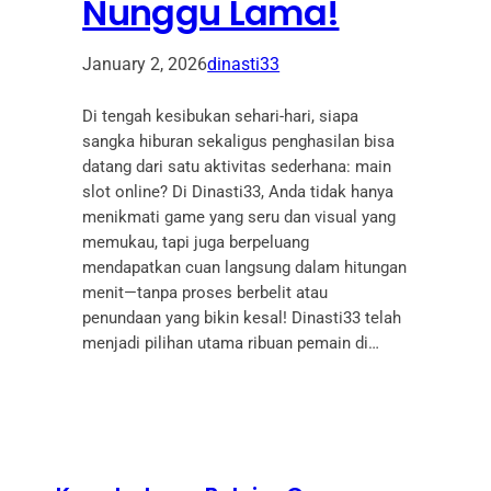
Nunggu Lama!
January 2, 2026
dinasti33
Di tengah kesibukan sehari-hari, siapa
sangka hiburan sekaligus penghasilan bisa
datang dari satu aktivitas sederhana: main
slot online? Di Dinasti33, Anda tidak hanya
menikmati game yang seru dan visual yang
memukau, tapi juga berpeluang
mendapatkan cuan langsung dalam hitungan
menit—tanpa proses berbelit atau
penundaan yang bikin kesal! Dinasti33 telah
menjadi pilihan utama ribuan pemain di…