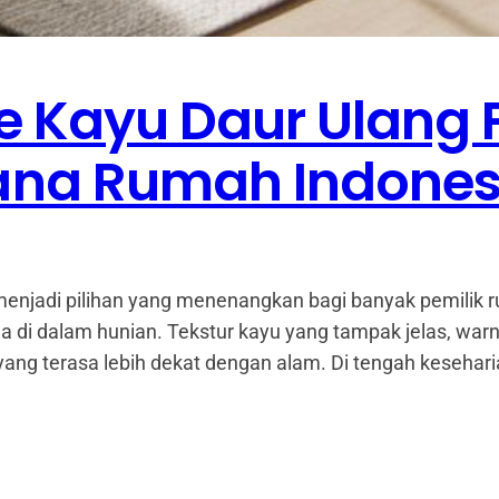
ure Kayu Daur Ulang
ana Rumah Indones
 menjadi pilihan yang menenangkan bagi banyak pemilik r
 di dalam hunian. Tekstur kayu yang tampak jelas, warn
g terasa lebih dekat dengan alam. Di tengah kesehari