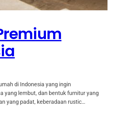
 Premium
ia
umah di Indonesia yang ingin
a yang lembut, dan bentuk furnitur yang
an yang padat, keberadaan rustic…