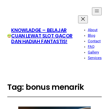
KNOWLADGE – BELAJAR
About
CUAN LEWAT SLOT GACOR
Blog
DAN HADIAH FANTASTIS!
Contact
FAQ
Gallery
Services
Tag:
bonus menarik